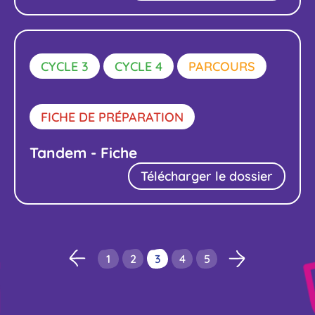
CYCLE 3
CYCLE 4
PARCOURS
FICHE DE PRÉPARATION
Tandem - Fiche
Télécharger le dossier
1
2
3
4
5