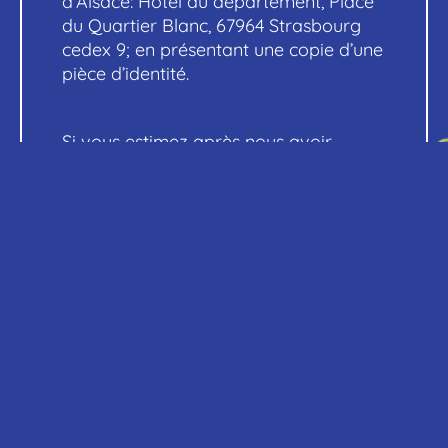
d’Alsace: Hôtel du département, Place
du Quartier Blanc, 67964 Strasbourg
cedex 9; en présentant une copie d’une
pièce d’identité.
Si vous estimez après nous avoir
contactés que vos droits «Informatique
et Libertés» ne sont pas respectés,
vous disposez du droit d’effectuer un
recours auprès de la Commission
nationale de l’informatique et des
libertés (
www.cnil.f
r
).