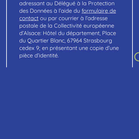
adressant au Délégué à la Protection
des Données à l’aide du
formulaire de
contact
ou par courrier à l’adresse
postale de la Collectivité européenne
d’Alsace: Hôtel du département, Place
du Quartier Blanc, 67964 Strasbourg
cedex 9; en présentant une copie d’une
pièce d’identité.
Si vous estimez après nous avoir
contactés que vos droits «Informatique
et Libertés» ne sont pas respectés,
vous disposez du droit d’effectuer un
recours auprès de la Commission
nationale de l’informatique et des
libertés (
www.cnil.f
r
).