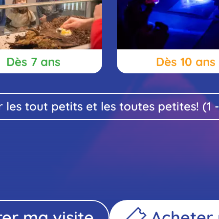
turell
Dès 7 ans
Dès 10 ans
épare
 les tout petits et les toutes petites! (1 
er ma visite
Acheter 