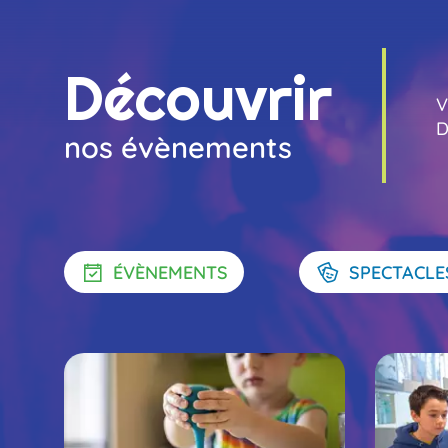
Découvrir
V
no
D
nos évènements
ÉVÈNEMENTS
SPECTACLE