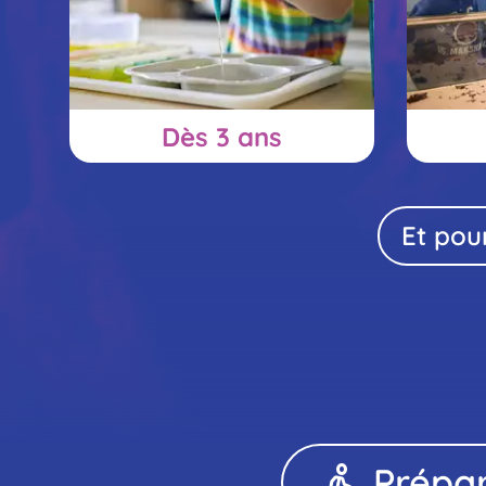
cul
Dès 3 ans
Pr
Et pour
Prépar