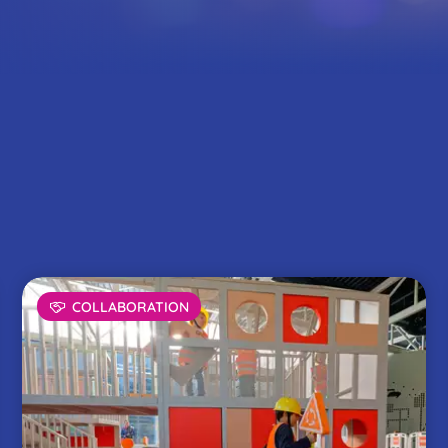
cueil
plore
COLLABORATION