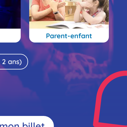
e
Parent-enfant
r ma
- 2 ans)
mon billet