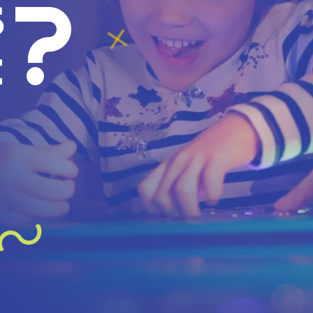
?
s
t