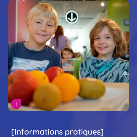
oupe
vatise
[Informations pratiques]