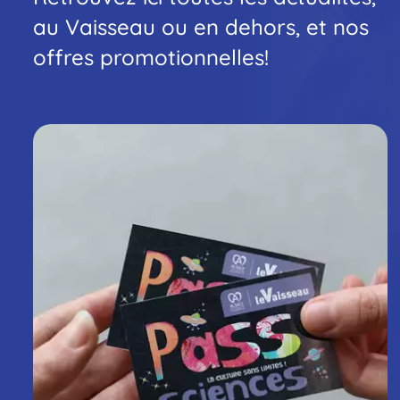
gr
au Vaisseau ou en dehors, et nos
offres promotionnelles!
Pri