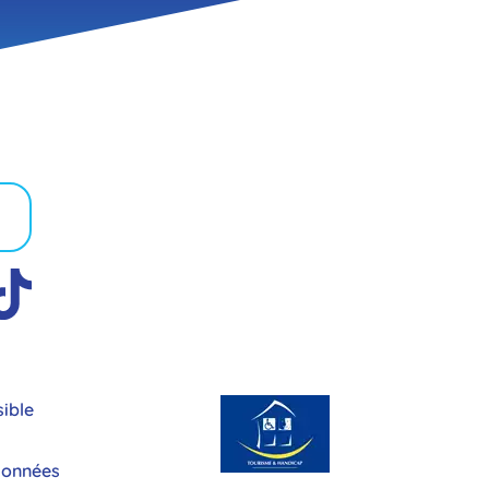
acter
sible
 données