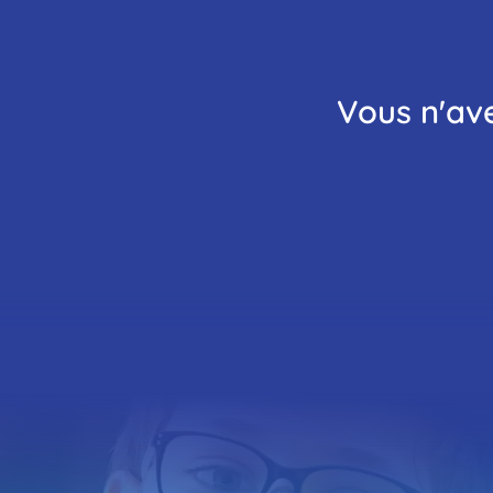
Vis
Vis
l'espace des 1000 Miettes.
Vous n'av
Pri