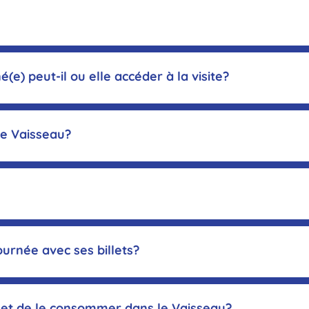
lorer n
) peut-il ou elle accéder à la visite?
le Vaisseau?
osition
ournée avec ses billets?
Participer à notre offre culturelle
e et de le consommer dans le Vaisseau?