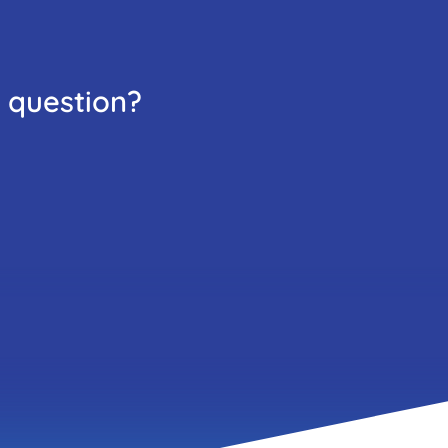
ent de la fontaine à eau en libre-service dans
 groupe
 question?
et