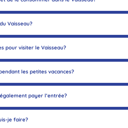
ticiper 
n du Vaisseau?
re offr
res pour visiter le Vaisseau?
 pendant les petites vacances?
e également payer l’entrée?
urelle
is-je faire?