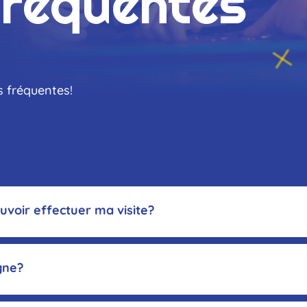
fréquentes
s fréquentes!
ueil
uvoir effectuer ma visite?
gne?