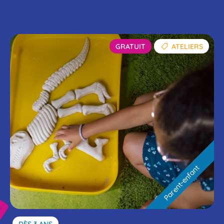
au
GRATUIT
ATELIERS
Parent-enfant
Gratuit
Rechercher
Parent-enfant
DÈS 3 ANS